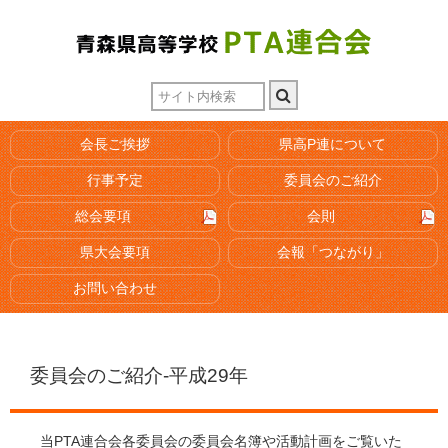
会長ご挨拶
県高P連について
行事予定
委員会のご紹介
総会要項
会則
県大会要項
会報「つながり」
お問い合わせ
委員会のご紹介-平成29年
当PTA連合会各委員会の委員会名簿や活動計画をご覧いた