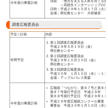
演題 「地元を支える人材を育てる新
今年度の事業計画
～高校生インターンシップの活
日時：平成２９年１０月１７日（火）
会場：県社教センター 大研修室
調査広報委員会
予定 / 計画
内容
第１回調査広報委員会
平成２９年５月１９日（金）
県社教センター
第２回調査広報委員会
年間予定
平成２９年１０月２０日（金）
県社教センター
第３回調査広報委員会
平成３０年 １月１０日（水）～１１
会場：アップルパレス青森
広報紙「つながり」第８７号と第８８
第８７号発行予定日 平成２９年 ７
第８８号発行予定日 平成２９年１２
平成２９年度広報紙コンクール審査
今年度の事業計画
審査会 平成３０年１月１０日（水）